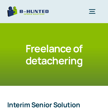
Ga
naar
Togg
inhoud
Navig
Home
Freelance of
Interim professionals
detachering
Opdrachtgevers
Opdrachten
Interim Senior Solution
Over ons