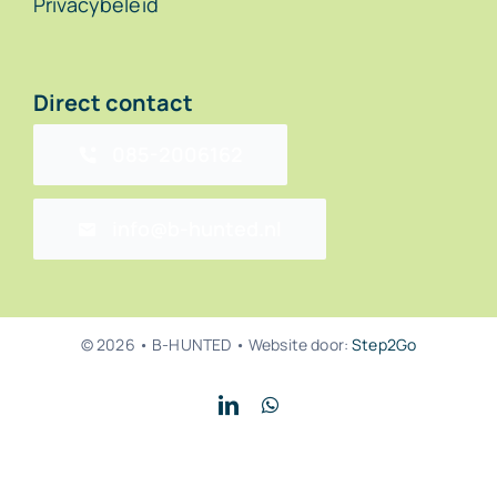
Privacybeleid
Direct contact
085-2006162
info@b-hunted.nl
© 2026 • B-HUNTED • Website door:
Step2Go
Back to top