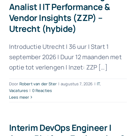
Analist | IT Performance &
Vendor Insights (ZZP) –
Contact
Utrecht (hybide)
Introductie Utrecht | 36 uur | Start 1
september 2026 | Duur 12 maanden met
optie tot verlengen | Inzet: ZZP […]
Door
Robert van der Ster
|
augustus 7, 2026
|
IT
,
Vacatures
|
0 Reacties
Lees meer
Interim DevOps Engineer |