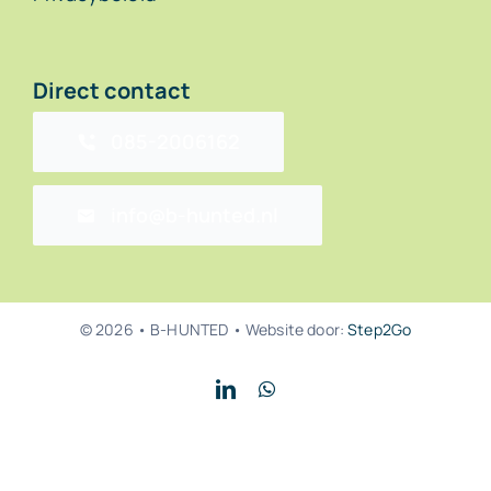
Direct contact
085-2006162
info@b-hunted.nl
© 2026 • B-HUNTED • Website door:
Step2Go
Back to top