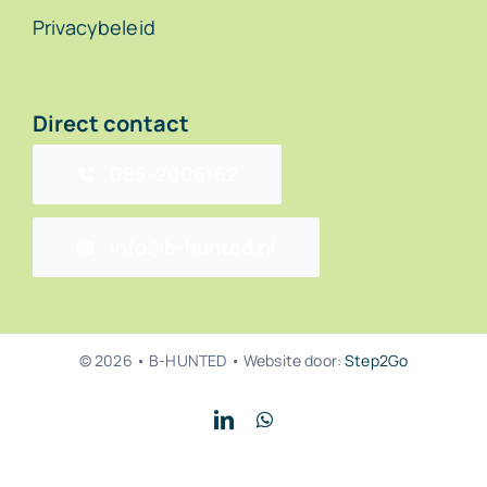
Privacybeleid
Direct contact
085-2006162
info@b-hunted.nl
© 2026 • B-HUNTED • Website door:
Step2Go
Back to top