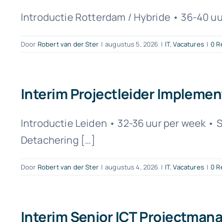
Introductie Rotterdam / Hybride • 36-40 uur
Door
Robert van der Ster
|
augustus 5, 2026
|
IT
,
Vacatures
|
0 R
Interim Projectleider Implemen
Introductie Leiden • 32-36 uur per week • 
Detachering […]
Door
Robert van der Ster
|
augustus 4, 2026
|
IT
,
Vacatures
|
0 R
Interim Senior ICT Projectmana