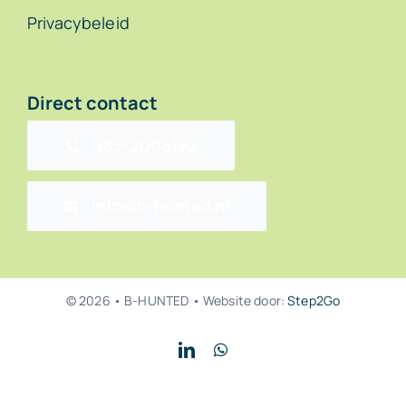
Privacybeleid
Direct contact
085-2006162
info@b-hunted.nl
© 2026 • B-HUNTED • Website door:
Step2Go
Back to top