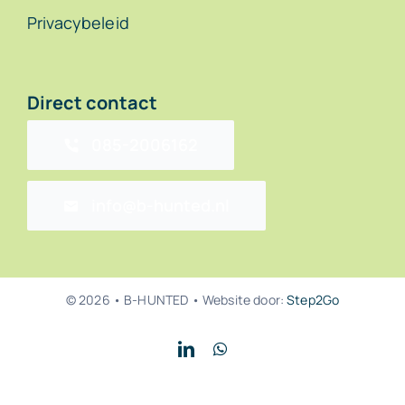
Privacybeleid
Direct contact
085-2006162
info@b-hunted.nl
© 2026 • B-HUNTED • Website door:
Step2Go
Back to top