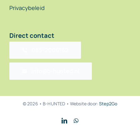
Privacybeleid
Direct contact
085-2006162
info@b-hunted.nl
© 2026 • B-HUNTED • Website door:
Step2Go
Back to top