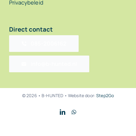
Privacybeleid
Direct contact
085-2006162
info@b-hunted.nl
© 2026 • B-HUNTED • Website door:
Step2Go
Back to top