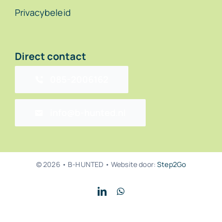
Privacybeleid
Direct contact
085-2006162
info@b-hunted.nl
© 2026 • B-HUNTED • Website door:
Step2Go
Back to top