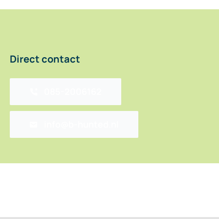
Direct contact
085-2006162
info@b-hunted.nl
Back to top