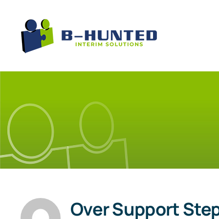
Ga
naar
inhoud
Over
Support Ste